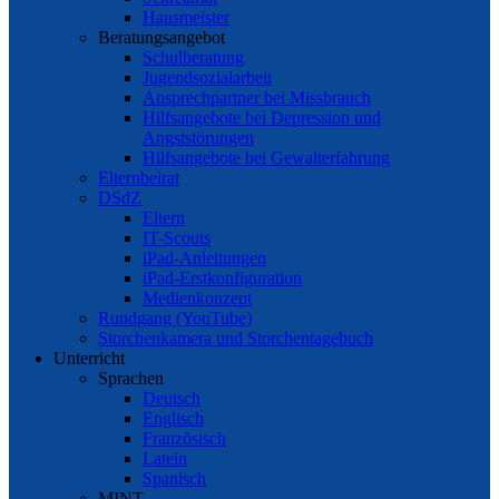
Hausmeister
Beratungsangebot
Schulberatung
Jugendsozialarbeit
Ansprechpartner bei Missbrauch
Hilfsangebote bei Depression und
Angststörungen
Hilfsangebote bei Gewalterfahrung
Elternbeirat
DSdZ
Eltern
IT-Scouts
iPad-Anleitungen
iPad-Erstkonfiguration
Medienkonzept
Rundgang (YouTube)
Storchenkamera und Storchentagebuch
Unterricht
Sprachen
Deutsch
Englisch
Französisch
Latein
Spanisch
MINT