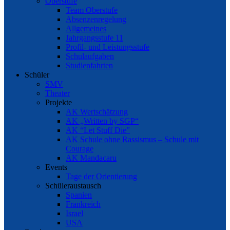
Oberstufe
Team Oberstufe
Absenzenregelung
Allgemeines
Jahrgangsstufe 11
Profil- und Leistungsstufe
Schulaufgaben
Studienfahrten
Schüler
SMV
Theater
Projekte
AK Wertschätzung
AK „Written by SGP“
AK “Let Stuff Die”
AK Schule ohne Rassismus – Schule mit
Courage
AK Mandacaru
Events
Tage der Orientierung
Schüleraustausch
Spanien
Frankreich
Israel
USA