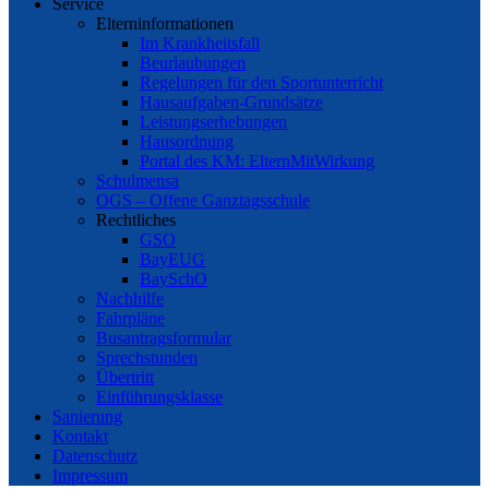
Service
Elterninformationen
Im Krankheitsfall
Beurlaubungen
Regelungen für den Sportunterricht
Hausaufgaben-Grundsätze
Leistungserhebungen
Hausordnung
Portal des KM: ElternMitWirkung
Schulmensa
OGS – Offene Ganztagsschule
Rechtliches
GSO
BayEUG
BaySchO
Nachhilfe
Fahrpläne
Busantragsformular
Sprechstunden
Übertritt
Einführungsklasse
Sanierung
Kontakt
Datenschutz
Impressum