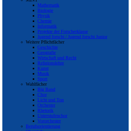
Mathematik
Biologie
Physik
Chemie
Informatik
Projekte der Forscherklasse
Jugend forscht / Jugend forscht Junior
Weitere Pflichtfächer
Geschichte
Geografie
Wirtschaft und Recht
Religionslehre
Kunst
Musik
Sport
Wahlfächer
Big Band
Chor
Licht und Ton
Orchester
Rhetorik
Unterstufenchor
Vororchester
Berufsorientierung