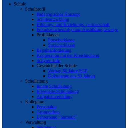
Schule
Schulprofil
Pädagogisches Konzept
Schulentwicklung
Bildungs- und Erziehungs- partnerschaft
Fremdsprachenfolge und Ausbildungszweige
Profilklassen
Forscherklasse
Streicherklasse
Begabtenförderung
Kooperation mit der Kreisbücherei
Schyren-Info
Geschichte der Schule
Vortrag 50 Jahre SGP
Dokumente aus 50 Jahren
Schulleitung
Innere Schulleitung
Erweiterte Schulleitung
Aufgabenverteilung
Kollegium
Personalrat
Gruppenfoto
Lehrerband “burnout”
Verwaltung
Sekretariat