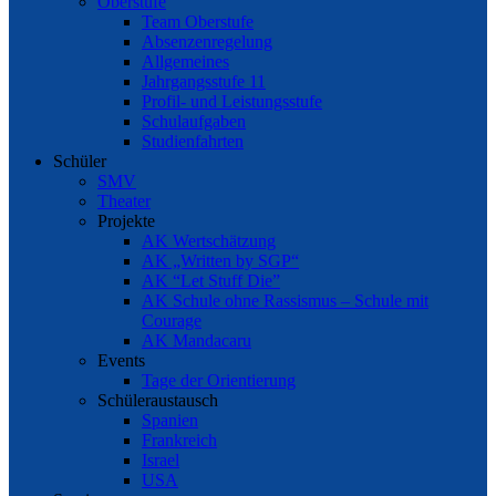
Oberstufe
Team Oberstufe
Absenzenregelung
Allgemeines
Jahrgangsstufe 11
Profil- und Leistungsstufe
Schulaufgaben
Studienfahrten
Schüler
SMV
Theater
Projekte
AK Wertschätzung
AK „Written by SGP“
AK “Let Stuff Die”
AK Schule ohne Rassismus – Schule mit
Courage
AK Mandacaru
Events
Tage der Orientierung
Schüleraustausch
Spanien
Frankreich
Israel
USA