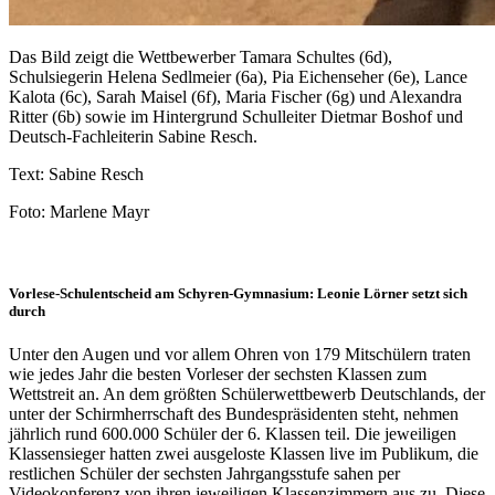
Das Bild zeigt die Wettbewerber Tamara Schultes (6d),
Schulsiegerin Helena Sedlmeier (6a), Pia Eichenseher (6e), Lance
Kalota (6c), Sarah Maisel (6f), Maria Fischer (6g) und Alexandra
Ritter (6b) sowie im Hintergrund Schulleiter Dietmar Boshof und
Deutsch-Fachleiterin Sabine Resch.
Text: Sabine Resch
Foto: Marlene Mayr
Vorlese-Schulentscheid am Schyren-Gymnasium: Leonie Lörner setzt sich
durch
Unter den Augen und vor allem Ohren von 179 Mitschülern traten
wie jedes Jahr die besten Vorleser der sechsten Klassen zum
Wettstreit an. An dem größten Schülerwettbewerb Deutschlands, der
unter der Schirmherrschaft des Bundespräsidenten steht, nehmen
jährlich rund 600.000 Schüler der 6. Klassen teil. Die jeweiligen
Klassensieger hatten zwei ausgeloste Klassen live im Publikum, die
restlichen Schüler der sechsten Jahrgangsstufe sahen per
Videokonferenz von ihren jeweiligen Klassenzimmern aus zu. Diese