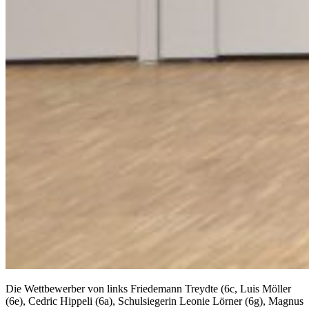
Die Wettbewerber von links Friedemann Treydte (6c, Luis Möller
(6e), Cedric Hippeli (6a), Schulsiegerin Leonie Lörner (6g), Magnus