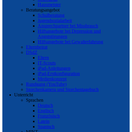
Hausmeister
Beratungsangebot
Schulberatung
Jugendsozialarbeit
Ansprechpartner bei Missbrauch
Hilfsangebote bei Depression und
Angststörungen
Hilfsangebote bei Gewalterfahrung
Elternbeirat
DSdZ
Eltern
IT-Scouts
iPad-Anleitungen
iPad-Erstkonfiguration
Medienkonzept
Rundgang (YouTube)
Storchenkamera und Storchentagebuch
Unterricht
Sprachen
Deutsch
Englisch
Französisch
Latein
Spanisch
MINT