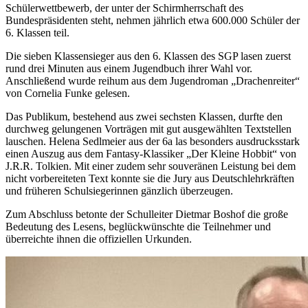
Schülerwettbewerb, der unter der Schirmherrschaft des
Bundespräsidenten steht, nehmen jährlich etwa 600.000 Schüler der
6. Klassen teil.
Die sieben Klassensieger aus den 6. Klassen des SGP lasen zuerst
rund drei Minuten aus einem Jugendbuch ihrer Wahl vor.
Anschließend wurde reihum aus dem Jugendroman „Drachenreiter“
von Cornelia Funke gelesen.
Das Publikum, bestehend aus zwei sechsten Klassen, durfte den
durchweg gelungenen Vorträgen mit gut ausgewählten Textstellen
lauschen. Helena Sedlmeier aus der 6a las besonders ausdrucksstark
einen Auszug aus dem Fantasy-Klassiker „Der Kleine Hobbit“ von
J.R.R. Tolkien. Mit einer zudem sehr souveränen Leistung bei dem
nicht vorbereiteten Text konnte sie die Jury aus Deutschlehrkräften
und früheren Schulsiegerinnen gänzlich überzeugen.
Zum Abschluss betonte der Schulleiter Dietmar Boshof die große
Bedeutung des Lesens, beglückwünschte die Teilnehmer und
überreichte ihnen die offiziellen Urkunden.