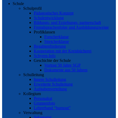
Schule
Schulprofil
Pädagogisches Konzept
Schulentwicklung
Bildungs- und Erziehungs- partnerschaft
Fremdsprachenfolge und Ausbildungszweige
Profilklassen
Forscherklasse
Streicherklasse
Begabtenförderung
Kooperation mit der Kreisbücherei
Schyren-Info
Geschichte der Schule
Vortrag 50 Jahre SGP
Dokumente aus 50 Jahren
Schulleitung
Innere Schulleitung
Erweiterte Schulleitung
Aufgabenverteilung
Kollegium
Personalrat
Gruppenfoto
Lehrerband “burnout”
Verwaltung
Sekretariat