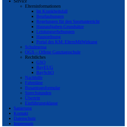
Service
Elterninformationen
Im Krankheitsfall
Beurlaubungen
Regelungen für den Sportunterricht
Hausaufgaben-Grundsätze
Leistungserhebungen
Hausordnung
Portal des KM: ElternMitWirkung
Schulmensa
OGS – Offene Ganztagsschule
Rechtliches
GSO
BayEUG
BaySchO
Nachhilfe
Fahrpläne
Busantragsformular
Sprechstunden
Übertritt
Einführungsklasse
Sanierung
Kontakt
Datenschutz
Impressum