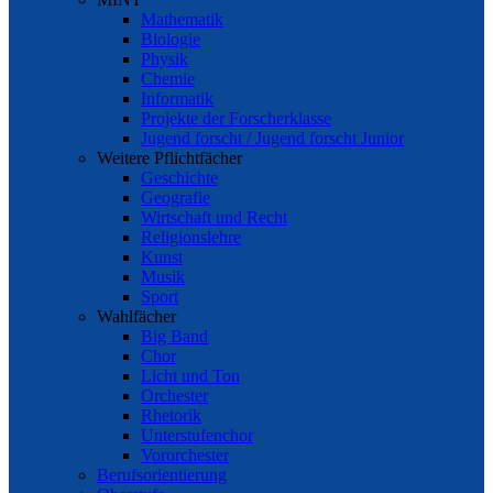
Mathematik
Biologie
Physik
Chemie
Informatik
Projekte der Forscherklasse
Jugend forscht / Jugend forscht Junior
Weitere Pflichtfächer
Geschichte
Geografie
Wirtschaft und Recht
Religionslehre
Kunst
Musik
Sport
Wahlfächer
Big Band
Chor
Licht und Ton
Orchester
Rhetorik
Unterstufenchor
Vororchester
Berufsorientierung