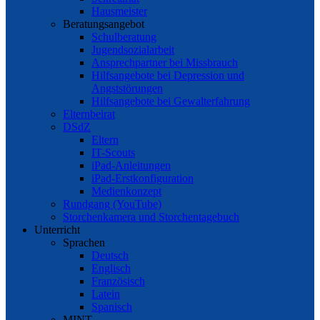
Hausmeister
Beratungsangebot
Schulberatung
Jugendsozialarbeit
Ansprechpartner bei Missbrauch
Hilfsangebote bei Depression und
Angststörungen
Hilfsangebote bei Gewalterfahrung
Elternbeirat
DSdZ
Eltern
IT-Scouts
iPad-Anleitungen
iPad-Erstkonfiguration
Medienkonzept
Rundgang (YouTube)
Storchenkamera und Storchentagebuch
Unterricht
Sprachen
Deutsch
Englisch
Französisch
Latein
Spanisch
MINT