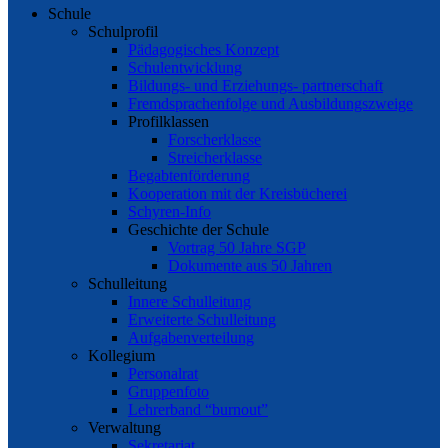
Schule
Schulprofil
Pädagogisches Konzept
Schulentwicklung
Bildungs- und Erziehungs- partnerschaft
Fremdsprachenfolge und Ausbildungszweige
Profilklassen
Forscherklasse
Streicherklasse
Begabtenförderung
Kooperation mit der Kreisbücherei
Schyren-Info
Geschichte der Schule
Vortrag 50 Jahre SGP
Dokumente aus 50 Jahren
Schulleitung
Innere Schulleitung
Erweiterte Schulleitung
Aufgabenverteilung
Kollegium
Personalrat
Gruppenfoto
Lehrerband “burnout”
Verwaltung
Sekretariat