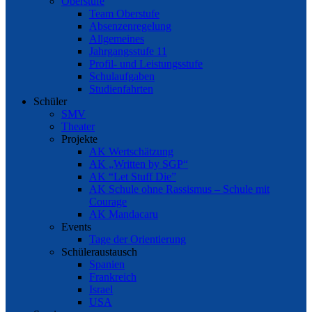
Oberstufe
Team Oberstufe
Absenzenregelung
Allgemeines
Jahrgangsstufe 11
Profil- und Leistungsstufe
Schulaufgaben
Studienfahrten
Schüler
SMV
Theater
Projekte
AK Wertschätzung
AK „Written by SGP“
AK “Let Stuff Die”
AK Schule ohne Rassismus – Schule mit
Courage
AK Mandacaru
Events
Tage der Orientierung
Schüleraustausch
Spanien
Frankreich
Israel
USA