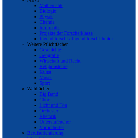
Mathematik
Biologie
Physik
Chemie
Informatik
Projekte der Forscherklasse
Jugend forscht / Jugend forscht Junior
Weitere Pflichtfächer
Geschichte
Geografie
Wirtschaft und Recht
Religionslehre
Kunst
Musik
Sport
Wahlfächer
Big Band
Chor
Licht und Ton
Orchester
Rhetorik
Unterstufenchor
Vororchester
Berufsorientierung