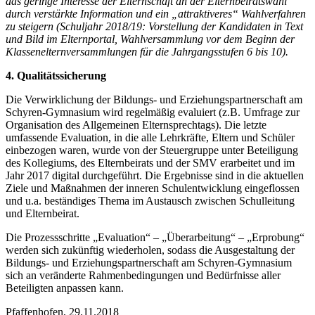
das geringe Interesse der Elternschaft an der Elternbeiratswahl
durch verstärkte Information und ein „attraktiveres“ Wahlverfahren
zu steigern (Schuljahr 2018/19: Vorstellung der Kandidaten in Text
und Bild im Elternportal, Wahlversammlung vor dem Beginn der
Klassenelternversammlungen für die Jahrgangsstufen 6 bis 10).
4. Qualitätssicherung
Die Verwirklichung der Bildungs- und Erziehungspartnerschaft am
Schyren-Gymnasium wird regelmäßig evaluiert (z.B. Umfrage zur
Organisation des Allgemeinen Elternsprechtags). Die letzte
umfassende Evaluation, in die alle Lehrkräfte, Eltern und Schüler
einbezogen waren, wurde von der Steuergruppe unter Beteiligung
des Kollegiums, des Elternbeirats und der SMV erarbeitet und im
Jahr 2017 digital durchgeführt. Die Ergebnisse sind in die aktuellen
Ziele und Maßnahmen der inneren Schulentwicklung eingeflossen
und u.a. beständiges Thema im Austausch zwischen Schulleitung
und Elternbeirat.
Die Prozessschritte „Evaluation“ – „Überarbeitung“ – „Erprobung“
werden sich zukünftig wiederholen, sodass die Ausgestaltung der
Bildungs- und Erziehungspartnerschaft am Schyren-Gymnasium
sich an veränderte Rahmenbedingungen und Bedürfnisse aller
Beteiligten anpassen kann.
Pfaffenhofen, 29.11.2018