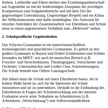
fördern. Lehrkräfte und Eltern streben eine Erziehungspartnerschaft
auf Augenhöhe an mit der beiderseitigen Akzeptanz der jeweiligen
Kompetenzen und Aufgabenbereiche und mit dem Ziel der
gegenseitigen Unterstützung. Gegenseitiger Respekt und ein Klima
des Willkommenseins sind dafür unabdingbar. Der Aufwand für
einzelne Aktivitäten der Zusammenarbeit von Elternhaus und Schule
muss in einem angemessenen Verhältnis zum „Mehrwert“ stehen.
2. Schulspezifische Gegebenheiten
Das Schyren-Gymnasium ist ein naturwissenschaftlich-
technologisches und sprachliches Gymnasium. Es gehört zu den
großen Gymnasien in Bayern und fördert Schülerinnen und Schüler
besonders im MINT- wie auch im musischen Bereich (z.B.
Forscher- und Streicherklassen, Theatergruppen, Vororchester und
Orchester, Unterstufenchor und Großer Chor, Autorenlesungen).
Die Schule betreibt eine Offene Ganztagsschule.
Seit Jahren kann die Schule auf einen Elternbeirat bauen, der in
hohem Maße bereit ist, sich für die Interessen der Schule
einzusetzen und sie zu unterstützen. Deshalb ist die Einbindung des
Elternbeirats in Fragen der Schulentwicklung und der internen
Evaluation sowie seine Teilnahme an Arbeitskreisen (z.B.
Arbeitskreis „Wertschätzung“) eine Selbstverständlichkeit.