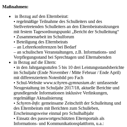
Maßnahmen:
in Bezug auf den Elternbeirat:
• regelmäßige Teilnahme des Schulleiters und des
Stellvertretenden Schulleiters an den Elternbeiratssitzungen
mit festem Tagesordnungspunkt „Bericht der Schulleitung“
• Zusammenarbeit im Schulforum
• Beteiligung des Elternbeirats
– an Lehrerkonferenzen bei Bedarf
– an schulischen Veranstaltungen, z.B. Informations- und
Verpflegungsstand bei Sprechtagen und Elternabenden
in Bezug auf die Eltern:
• in den Jahrgangsstufen 5 bis 10 drei Leistungsstandsberichte
im Schuljahr (Ende November / Mitte Februar / Ende April)
mit differenziertem Notenbild pro Fach
• Schul-Website
www.schyren-gymnasium.de
: umfassende
Neugestaltung im Schuljahr 2017/18, aktuelle Berichte und
grundlegende Informationen inklusive Verlinkungen,
regelmäßige Aktualisierung
•
Schyren-Info
: gemeinsame Zeitschrift der Schulleitung und
des Elternbeirats mit Berichten zum Schulleben,
Erscheinungsweise einmal pro Schulhalbjahr
• Einsatz des passwortgeschützten Elternportals als
Informations- und Kommunikationsplattform, u.a.: