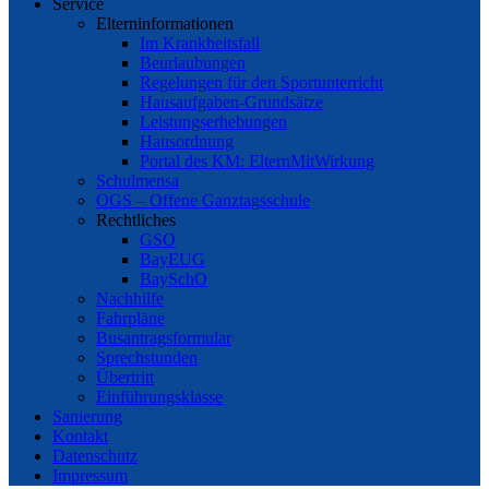
Service
Elterninformationen
Im Krankheitsfall
Beurlaubungen
Regelungen für den Sportunterricht
Hausaufgaben-Grundsätze
Leistungserhebungen
Hausordnung
Portal des KM: ElternMitWirkung
Schulmensa
OGS – Offene Ganztagsschule
Rechtliches
GSO
BayEUG
BaySchO
Nachhilfe
Fahrpläne
Busantragsformular
Sprechstunden
Übertritt
Einführungsklasse
Sanierung
Kontakt
Datenschutz
Impressum