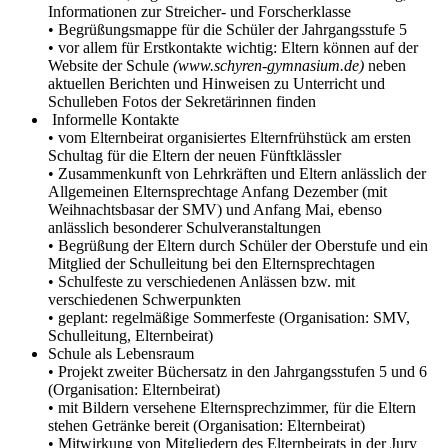
Informationen zur Streicher- und Forscherklasse
• Begrüßungsmappe für die Schüler der Jahrgangsstufe 5
• vor allem für Erstkontakte wichtig: Eltern können auf der
Website der Schule
(www.schyren-gymnasium.de)
neben
aktuellen Berichten und Hinweisen zu Unterricht und
Schulleben Fotos der Sekretärinnen finden
Informelle Kontakte
• vom Elternbeirat organisiertes Elternfrühstück am ersten
Schultag für die Eltern der neuen Fünftklässler
• Zusammenkunft von Lehrkräften und Eltern anlässlich der
Allgemeinen Elternsprechtage Anfang Dezember (mit
Weihnachtsbasar der SMV) und Anfang Mai, ebenso
anlässlich besonderer Schulveranstaltungen
• Begrüßung der Eltern durch Schüler der Oberstufe und ein
Mitglied der Schulleitung bei den Elternsprechtagen
• Schulfeste zu verschiedenen Anlässen bzw. mit
verschiedenen Schwerpunkten
• geplant: regelmäßige Sommerfeste (Organisation: SMV,
Schulleitung, Elternbeirat)
Schule als Lebensraum
• Projekt zweiter Büchersatz in den Jahrgangsstufen 5 und 6
(Organisation: Elternbeirat)
• mit Bildern versehene Elternsprechzimmer, für die Eltern
stehen Getränke bereit (Organisation: Elternbeirat)
• Mitwirkung von Mitgliedern des Elternbeirats in der Jury