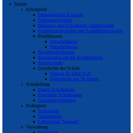
Schule
Schulprofil
Pädagogisches Konzept
Schulentwicklung
Bildungs- und Erziehungs- partnerschaft
Fremdsprachenfolge und Ausbildungszweige
Profilklassen
Forscherklasse
Streicherklasse
Begabtenförderung
Kooperation mit der Kreisbücherei
Schyren-Info
Geschichte der Schule
Vortrag 50 Jahre SGP
Dokumente aus 50 Jahren
Schulleitung
Innere Schulleitung
Erweiterte Schulleitung
Aufgabenverteilung
Kollegium
Personalrat
Gruppenfoto
Lehrerband “burnout”
Verwaltung
Sekretariat