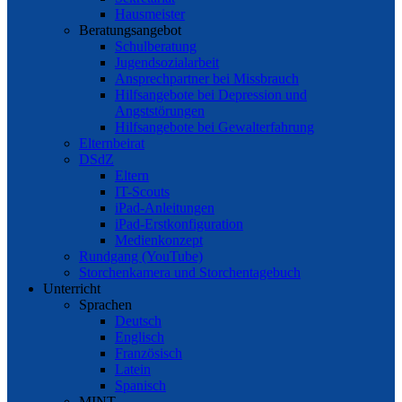
Hausmeister
Beratungsangebot
Schulberatung
Jugendsozialarbeit
Ansprechpartner bei Missbrauch
Hilfsangebote bei Depression und
Angststörungen
Hilfsangebote bei Gewalterfahrung
Elternbeirat
DSdZ
Eltern
IT-Scouts
iPad-Anleitungen
iPad-Erstkonfiguration
Medienkonzept
Rundgang (YouTube)
Storchenkamera und Storchentagebuch
Unterricht
Sprachen
Deutsch
Englisch
Französisch
Latein
Spanisch
MINT