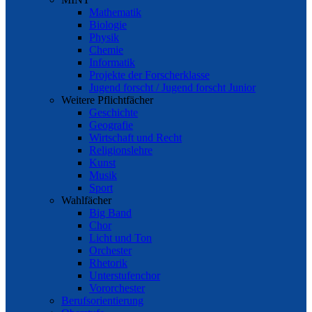
Mathematik
Biologie
Physik
Chemie
Informatik
Projekte der Forscherklasse
Jugend forscht / Jugend forscht Junior
Weitere Pflichtfächer
Geschichte
Geografie
Wirtschaft und Recht
Religionslehre
Kunst
Musik
Sport
Wahlfächer
Big Band
Chor
Licht und Ton
Orchester
Rhetorik
Unterstufenchor
Vororchester
Berufsorientierung