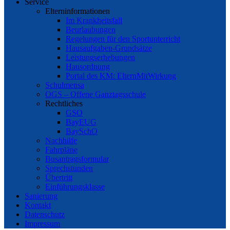
Service
Elterninformationen
Im Krankheitsfall
Beurlaubungen
Regelungen für den Sportunterricht
Hausaufgaben-Grundsätze
Leistungserhebungen
Hausordnung
Portal des KM: ElternMitWirkung
Schulmensa
OGS – Offene Ganztagsschule
Rechtliches
GSO
BayEUG
BaySchO
Nachhilfe
Fahrpläne
Busantragsformular
Sprechstunden
Übertritt
Einführungsklasse
Sanierung
Kontakt
Datenschutz
Impressum