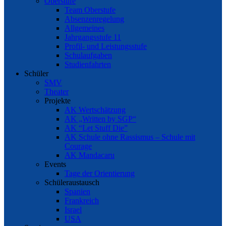
Oberstufe
Team Oberstufe
Absenzenregelung
Allgemeines
Jahrgangsstufe 11
Profil- und Leistungsstufe
Schulaufgaben
Studienfahrten
Schüler
SMV
Theater
Projekte
AK Wertschätzung
AK „Written by SGP“
AK “Let Stuff Die”
AK Schule ohne Rassismus – Schule mit
Courage
AK Mandacaru
Events
Tage der Orientierung
Schüleraustausch
Spanien
Frankreich
Israel
USA