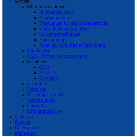
Service
Elterninformationen
Im Krankheitsfall
Beurlaubungen
Regelungen für den Sportunterricht
Hausaufgaben-Grundsätze
Leistungserhebungen
Hausordnung
Portal des KM: ElternMitWirkung
Schulmensa
OGS – Offene Ganztagsschule
Rechtliches
GSO
BayEUG
BaySchO
Nachhilfe
Fahrpläne
Busantragsformular
Sprechstunden
Übertritt
Einführungsklasse
Sanierung
Kontakt
Datenschutz
Impressum