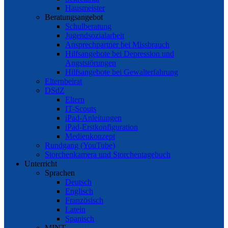
Hausmeister
Beratungsangebot
Schulberatung
Jugendsozialarbeit
Ansprechpartner bei Missbrauch
Hilfsangebote bei Depression und
Angststörungen
Hilfsangebote bei Gewalterfahrung
Elternbeirat
DSdZ
Eltern
IT-Scouts
iPad-Anleitungen
iPad-Erstkonfiguration
Medienkonzept
Rundgang (YouTube)
Storchenkamera und Storchentagebuch
Unterricht
Sprachen
Deutsch
Englisch
Französisch
Latein
Spanisch
MINT