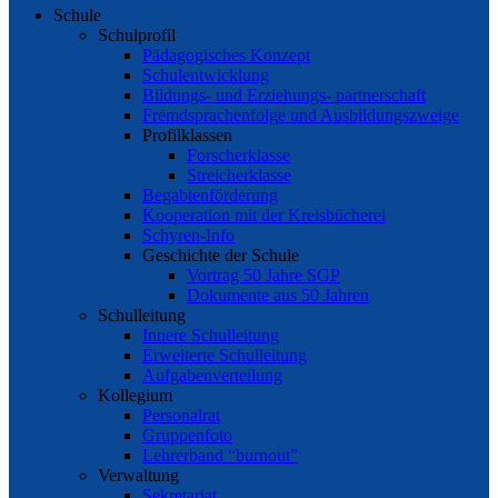
Schule
Schulprofil
Pädagogisches Konzept
Schulentwicklung
Bildungs- und Erziehungs- partnerschaft
Fremdsprachenfolge und Ausbildungszweige
Profilklassen
Forscherklasse
Streicherklasse
Begabtenförderung
Kooperation mit der Kreisbücherei
Schyren-Info
Geschichte der Schule
Vortrag 50 Jahre SGP
Dokumente aus 50 Jahren
Schulleitung
Innere Schulleitung
Erweiterte Schulleitung
Aufgabenverteilung
Kollegium
Personalrat
Gruppenfoto
Lehrerband “burnout”
Verwaltung
Sekretariat