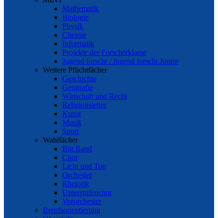
Mathematik
Biologie
Physik
Chemie
Informatik
Projekte der Forscherklasse
Jugend forscht / Jugend forscht Junior
Weitere Pflichtfächer
Geschichte
Geografie
Wirtschaft und Recht
Religionslehre
Kunst
Musik
Sport
Wahlfächer
Big Band
Chor
Licht und Ton
Orchester
Rhetorik
Unterstufenchor
Vororchester
Berufsorientierung