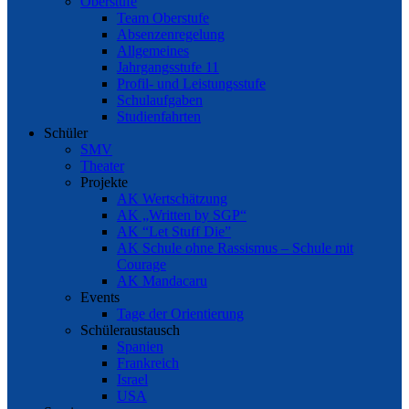
Oberstufe
Team Oberstufe
Absenzenregelung
Allgemeines
Jahrgangsstufe 11
Profil- und Leistungsstufe
Schulaufgaben
Studienfahrten
Schüler
SMV
Theater
Projekte
AK Wertschätzung
AK „Written by SGP“
AK “Let Stuff Die”
AK Schule ohne Rassismus – Schule mit
Courage
AK Mandacaru
Events
Tage der Orientierung
Schüleraustausch
Spanien
Frankreich
Israel
USA