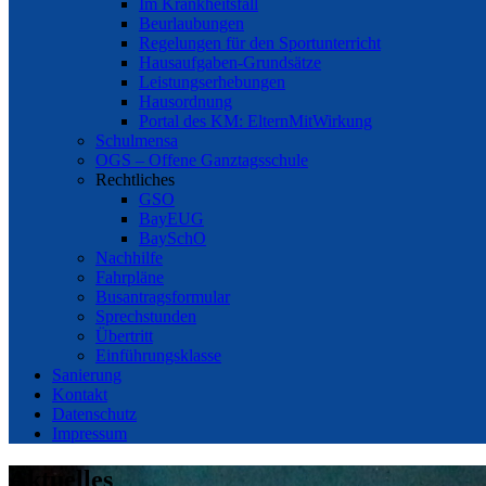
Im Krankheitsfall
Beurlaubungen
Regelungen für den Sportunterricht
Hausaufgaben-Grundsätze
Leistungserhebungen
Hausordnung
Portal des KM: ElternMitWirkung
Schulmensa
OGS – Offene Ganztagsschule
Rechtliches
GSO
BayEUG
BaySchO
Nachhilfe
Fahrpläne
Busantragsformular
Sprechstunden
Übertritt
Einführungsklasse
Sanierung
Kontakt
Datenschutz
Impressum
Aktuelles