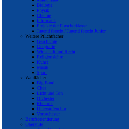
Biologie
Physik
Chemie
Informatik
Projekte der Forscherklasse
Jugend forscht / Jugend forscht Junior
Weitere Pflichtfächer
Geschichte
Geografie
Wirtschaft und Recht
Religionslehre
Kunst
Musik
Sport
Wahlfächer
Big Band
Chor
Licht und Ton
Orchester
Rhetorik
Unterstufenchor
Vororchester
Berufsorientierung
Oberstufe