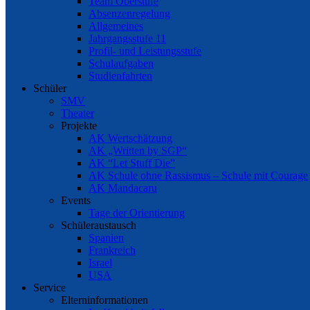
Team Oberstufe
Absenzenregelung
Allgemeines
Jahrgangsstufe 11
Profil- und Leistungsstufe
Schulaufgaben
Studienfahrten
Schüler
SMV
Theater
Projekte
AK Wertschätzung
AK „Written by SGP“
AK “Let Stuff Die”
AK Schule ohne Rassismus – Schule mit Courage
AK Mandacaru
Events
Tage der Orientierung
Schüleraustausch
Spanien
Frankreich
Israel
USA
Service
Elterninformationen