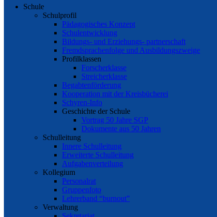
Schule
Schulprofil
Pädagogisches Konzept
Schulentwicklung
Bildungs- und Erziehungs- partnerschaft
Fremdsprachenfolge und Ausbildungszweige
Profilklassen
Forscherklasse
Streicherklasse
Begabtenförderung
Kooperation mit der Kreisbücherei
Schyren-Info
Geschichte der Schule
Vortrag 50 Jahre SGP
Dokumente aus 50 Jahren
Schulleitung
Innere Schulleitung
Erweiterte Schulleitung
Aufgabenverteilung
Kollegium
Personalrat
Gruppenfoto
Lehrerband “burnout”
Verwaltung
Sekretariat