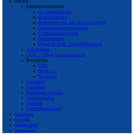
Service
Elterninformationen
Im Krankheitsfall
Beurlaubungen
Regelungen für den Sportunterricht
Hausaufgaben-Grundsätze
Leistungserhebungen
Hausordnung
Portal des KM: ElternMitWirkung
Schulmensa
OGS – Offene Ganztagsschule
Rechtliches
GSO
BayEUG
BaySchO
Nachhilfe
Fahrpläne
Busantragsformular
Sprechstunden
Übertritt
Einführungsklasse
Sanierung
Kontakt
Datenschutz
Impressum