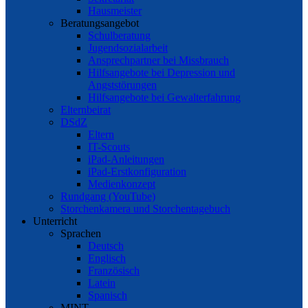
Hausmeister
Beratungsangebot
Schulberatung
Jugendsozialarbeit
Ansprechpartner bei Missbrauch
Hilfsangebote bei Depression und
Angststörungen
Hilfsangebote bei Gewalterfahrung
Elternbeirat
DSdZ
Eltern
IT-Scouts
iPad-Anleitungen
iPad-Erstkonfiguration
Medienkonzept
Rundgang (YouTube)
Storchenkamera und Storchentagebuch
Unterricht
Sprachen
Deutsch
Englisch
Französisch
Latein
Spanisch
MINT