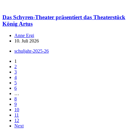
Das Schyren-Theater präsentiert das Theaterstück
König Artus
Anne Ergi
10. Juli 2026
schuljahr-2025-26
1
2
3
4
5
6
…
8
9
10
11
12
Next