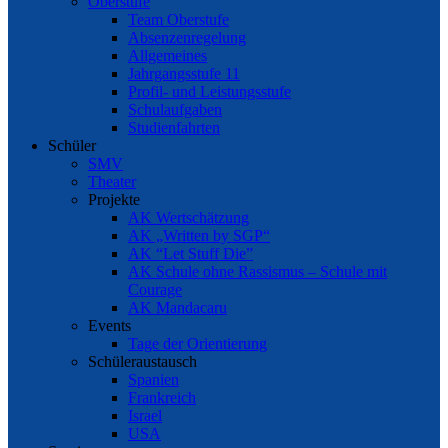
Oberstufe
Team Oberstufe
Absenzenregelung
Allgemeines
Jahrgangsstufe 11
Profil- und Leistungsstufe
Schulaufgaben
Studienfahrten
Schüler
SMV
Theater
Projekte
AK Wertschätzung
AK „Written by SGP“
AK “Let Stuff Die”
AK Schule ohne Rassismus – Schule mit
Courage
AK Mandacaru
Events
Tage der Orientierung
Schüleraustausch
Spanien
Frankreich
Israel
USA