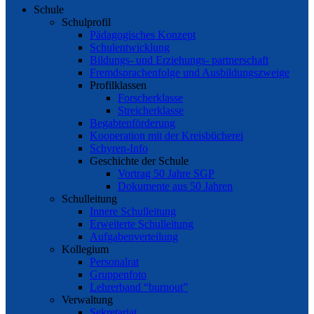
Schule
Schulprofil
Pädagogisches Konzept
Schulentwicklung
Bildungs- und Erziehungs- partnerschaft
Fremdsprachenfolge und Ausbildungszweige
Profilklassen
Forscherklasse
Streicherklasse
Begabtenförderung
Kooperation mit der Kreisbücherei
Schyren-Info
Geschichte der Schule
Vortrag 50 Jahre SGP
Dokumente aus 50 Jahren
Schulleitung
Innere Schulleitung
Erweiterte Schulleitung
Aufgabenverteilung
Kollegium
Personalrat
Gruppenfoto
Lehrerband “burnout”
Verwaltung
Sekretariat