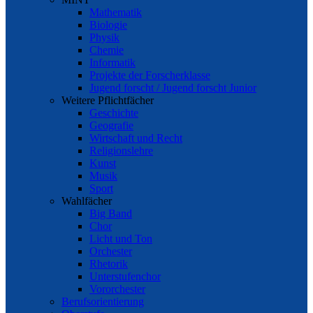
Mathematik
Biologie
Physik
Chemie
Informatik
Projekte der Forscherklasse
Jugend forscht / Jugend forscht Junior
Weitere Pflichtfächer
Geschichte
Geografie
Wirtschaft und Recht
Religionslehre
Kunst
Musik
Sport
Wahlfächer
Big Band
Chor
Licht und Ton
Orchester
Rhetorik
Unterstufenchor
Vororchester
Berufsorientierung