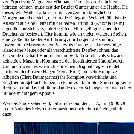
verkörpert von Magdalena Wittmann. Doch bevor die beiden
heiraten können, muss erst der Bruder Gunter unter die Haube. Da
dieser, wie Walter Lifke sehr überzeugend im königlichen
Morgenmantel darstellt, eher in die Kategorie Weichei fällt, ist die
Aussicht auf eine Heirat mit der harten Brünhild (Antonia Reim)
eigentlich aussichtslos, mit Siegfrieds Hilfe gelingt es aber, den
Drachen zu besiegen. Hier kommt, wie an vielen weiteren Stellen,
eine große Stärke der Aufführung zum Tragen: die stimmig
inszenierten Massenszenen. Sei es als Drache, als kriegswütige
isländische Meute oder als verschüchterte Dorfbewohner, das
Ensemble erschafft Emotionen und wirkt besonders als schwarz
gekleidete Masse im Kontrast zu den kostümierten Hauptfiguren.
Und auch wenn es wie im historischen Original tragisch endet,
nachdem der finstere Hagen (Fenja Erne) und sein Komplize
Alberich (Clara Baumgartner) ihr Komplott verwirklicht und
Siegfried umgebracht haben, so kann von betrübter Stimmung keine
Rede sein und das Publikum dankte es den Schauspielern nach einer
Stunde mit langem Applaus.
Wer das Stück sehen will, hat am Freitag, den 11.7., um 19:00 Uhr
in der Aula des Schyren-Gymnasiums noch einmal Gelegenheit
dazu.