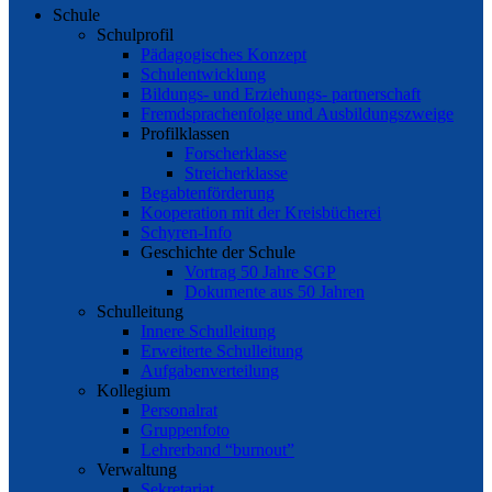
Schule
Schulprofil
Pädagogisches Konzept
Schulentwicklung
Bildungs- und Erziehungs- partnerschaft
Fremdsprachenfolge und Ausbildungszweige
Profilklassen
Forscherklasse
Streicherklasse
Begabtenförderung
Kooperation mit der Kreisbücherei
Schyren-Info
Geschichte der Schule
Vortrag 50 Jahre SGP
Dokumente aus 50 Jahren
Schulleitung
Innere Schulleitung
Erweiterte Schulleitung
Aufgabenverteilung
Kollegium
Personalrat
Gruppenfoto
Lehrerband “burnout”
Verwaltung
Sekretariat