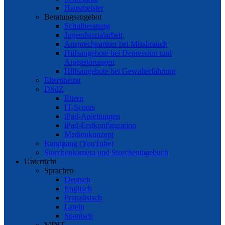
Hausmeister
Beratungsangebot
Schulberatung
Jugendsozialarbeit
Ansprechpartner bei Missbrauch
Hilfsangebote bei Depression und
Angststörungen
Hilfsangebote bei Gewalterfahrung
Elternbeirat
DSdZ
Eltern
IT-Scouts
iPad-Anleitungen
iPad-Erstkonfiguration
Medienkonzept
Rundgang (YouTube)
Storchenkamera und Storchentagebuch
Unterricht
Sprachen
Deutsch
Englisch
Französisch
Latein
Spanisch
MINT