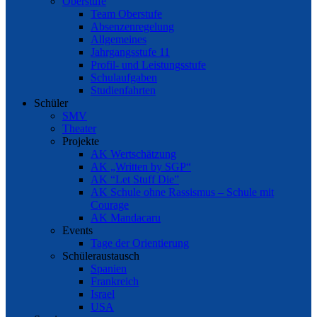
Oberstufe
Team Oberstufe
Absenzenregelung
Allgemeines
Jahrgangsstufe 11
Profil- und Leistungsstufe
Schulaufgaben
Studienfahrten
Schüler
SMV
Theater
Projekte
AK Wertschätzung
AK „Written by SGP“
AK “Let Stuff Die”
AK Schule ohne Rassismus – Schule mit
Courage
AK Mandacaru
Events
Tage der Orientierung
Schüleraustausch
Spanien
Frankreich
Israel
USA