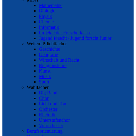
Mathematik
Biologie
Physik
Chemie
Informatik
Projekte der Forscherklasse
Jugend forscht / Jugend forscht Junior
Weitere Pflichtfächer
Geschichte
Geografie
Wirtschaft und Recht
Religionslehre
Kunst
Musik
Sport
Wahlfächer
Big Band
Chor
Licht und Ton
Orchester
Rhetorik
Unterstufenchor
Vororchester
Berufsorientierung