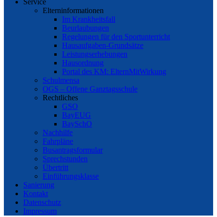
Service
Elterninformationen
Im Krankheitsfall
Beurlaubungen
Regelungen für den Sportunterricht
Hausaufgaben-Grundsätze
Leistungserhebungen
Hausordnung
Portal des KM: ElternMitWirkung
Schulmensa
OGS – Offene Ganztagsschule
Rechtliches
GSO
BayEUG
BaySchO
Nachhilfe
Fahrpläne
Busantragsformular
Sprechstunden
Übertritt
Einführungsklasse
Sanierung
Kontakt
Datenschutz
Impressum