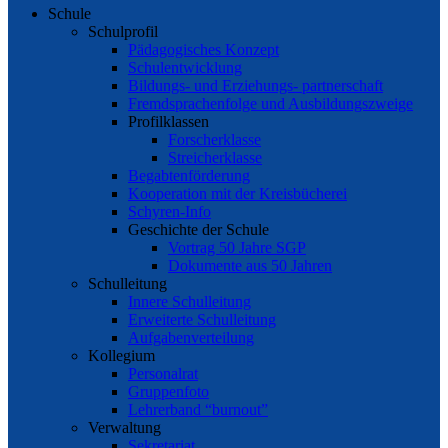
Schule
Schulprofil
Pädagogisches Konzept
Schulentwicklung
Bildungs- und Erziehungs- partnerschaft
Fremdsprachenfolge und Ausbildungszweige
Profilklassen
Forscherklasse
Streicherklasse
Begabtenförderung
Kooperation mit der Kreisbücherei
Schyren-Info
Geschichte der Schule
Vortrag 50 Jahre SGP
Dokumente aus 50 Jahren
Schulleitung
Innere Schulleitung
Erweiterte Schulleitung
Aufgabenverteilung
Kollegium
Personalrat
Gruppenfoto
Lehrerband “burnout”
Verwaltung
Sekretariat