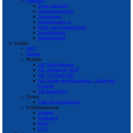
Oberstufe
Team Oberstufe
Absenzenregelung
Allgemeines
Jahrgangsstufe 11
Profil- und Leistungsstufe
Schulaufgaben
Studienfahrten
Schüler
SMV
Theater
Projekte
AK Wertschätzung
AK „Written by SGP“
AK “Let Stuff Die”
AK Schule ohne Rassismus – Schule mit
Courage
AK Mandacaru
Events
Tage der Orientierung
Schüleraustausch
Spanien
Frankreich
Israel
USA