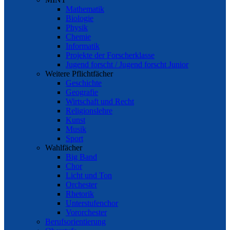
Mathematik
Biologie
Physik
Chemie
Informatik
Projekte der Forscherklasse
Jugend forscht / Jugend forscht Junior
Weitere Pflichtfächer
Geschichte
Geografie
Wirtschaft und Recht
Religionslehre
Kunst
Musik
Sport
Wahlfächer
Big Band
Chor
Licht und Ton
Orchester
Rhetorik
Unterstufenchor
Vororchester
Berufsorientierung