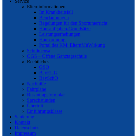
Service
Elterninformationen
Im Krankheitsfall
Beurlaubungen
Regelungen für den Sportunterricht
Hausaufgaben-Grundsätze
Leistungserhebungen
Hausordnung
Portal des KM: ElternMitWirkung
Schulmensa
OGS – Offene Ganztagsschule
Rechtliches
GSO
BayEUG
BaySchO
Nachhilfe
Fahrpläne
Busantragsformular
Sprechstunden
Übertritt
Einführungsklasse
Sanierung
Kontakt
Datenschutz
Impressum