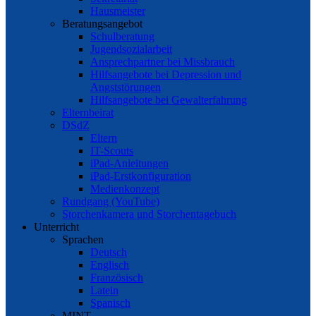
Hausmeister
Beratungsangebot
Schulberatung
Jugendsozialarbeit
Ansprechpartner bei Missbrauch
Hilfsangebote bei Depression und
Angststörungen
Hilfsangebote bei Gewalterfahrung
Elternbeirat
DSdZ
Eltern
IT-Scouts
iPad-Anleitungen
iPad-Erstkonfiguration
Medienkonzept
Rundgang (YouTube)
Storchenkamera und Storchentagebuch
Unterricht
Sprachen
Deutsch
Englisch
Französisch
Latein
Spanisch
MINT