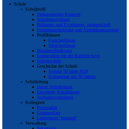
Schule
Schulprofil
Pädagogisches Konzept
Schulentwicklung
Bildungs- und Erziehungs- partnerschaft
Fremdsprachenfolge und Ausbildungszweige
Profilklassen
Forscherklasse
Streicherklasse
Begabtenförderung
Kooperation mit der Kreisbücherei
Schyren-Info
Geschichte der Schule
Vortrag 50 Jahre SGP
Dokumente aus 50 Jahren
Schulleitung
Innere Schulleitung
Erweiterte Schulleitung
Aufgabenverteilung
Kollegium
Personalrat
Gruppenfoto
Lehrerband “burnout”
Verwaltung
Sekretariat