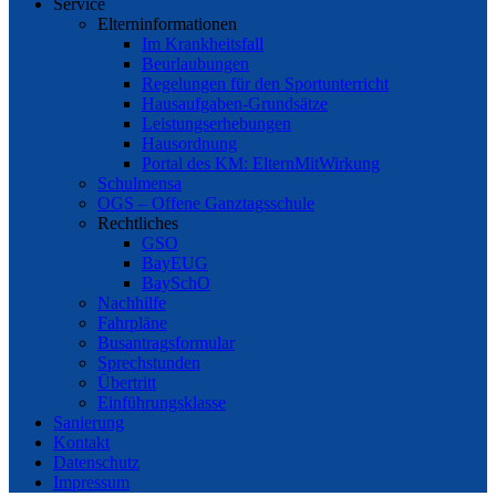
Service
Elterninformationen
Im Krankheitsfall
Beurlaubungen
Regelungen für den Sportunterricht
Hausaufgaben-Grundsätze
Leistungserhebungen
Hausordnung
Portal des KM: ElternMitWirkung
Schulmensa
OGS – Offene Ganztagsschule
Rechtliches
GSO
BayEUG
BaySchO
Nachhilfe
Fahrpläne
Busantragsformular
Sprechstunden
Übertritt
Einführungsklasse
Sanierung
Kontakt
Datenschutz
Impressum