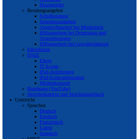
Hausmeister
Beratungsangebot
Schulberatung
Jugendsozialarbeit
Ansprechpartner bei Missbrauch
Hilfsangebote bei Depression und
Angststörungen
Hilfsangebote bei Gewalterfahrung
Elternbeirat
DSdZ
Eltern
IT-Scouts
iPad-Anleitungen
iPad-Erstkonfiguration
Medienkonzept
Rundgang (YouTube)
Storchenkamera und Storchentagebuch
Unterricht
Sprachen
Deutsch
Englisch
Französisch
Latein
Spanisch
MINT