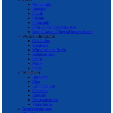
Mathematik
Biologie
Physik
Chemie
Informatik
Projekte der Forscherklasse
Jugend forscht / Jugend forscht Junior
Weitere Pflichtfächer
Geschichte
Geografie
Wirtschaft und Recht
Religionslehre
Kunst
Musik
Sport
Wahlfächer
Big Band
Chor
Licht und Ton
Orchester
Rhetorik
Unterstufenchor
Vororchester
Berufsorientierung