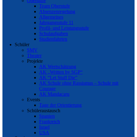
Oberstufe
Team Oberstufe
Absenzenregelung
Allgemeines
Jahrgangsstufe 11
Profil- und Leistungsstufe
Schulaufgaben
Studienfahrten
Schüler
SMV
Theater
Projekte
AK Wertschätzung
AK „Written by SGP“
AK “Let Stuff Die”
AK Schule ohne Rassismus – Schule mit
Courage
AK Mandacaru
Events
Tage der Orientierung
Schüleraustausch
Spanien
Frankreich
Israel
USA